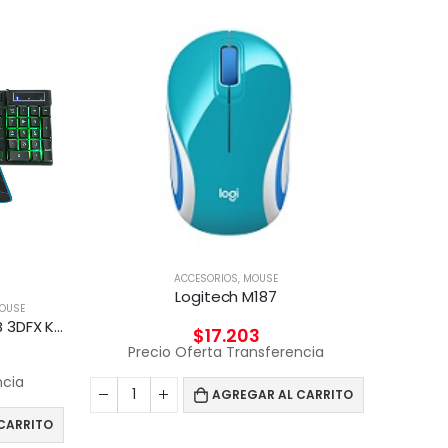
ACCESORIOS
,
MOUSE
Logitech M187
MOUSE
Combo Teclado y Mouse RGB 3DFX KIT GAMER 4en1
$
17.203
Precio Oferta Transferencia
ACC
ncia
AGREGAR AL CARRITO
CARRITO