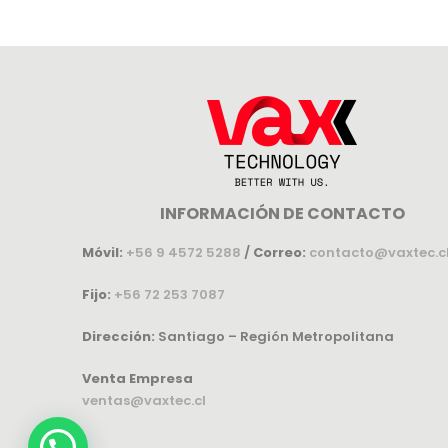
INFORMACIÓN DE CONTACTO
Móvil:
+56 9 4572 5288
/
Correo:
contacto@vaxtec.c
Fijo:
+56 72 253 7087
Dirección:
Santiago – Región Metropolitana
Venta Empresa
ventas@vaxtec.cl