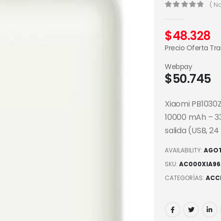
( N
0
out of 5
$
48.328
Precio Oferta Tr
Webpay
$
50.745
Xiaomi PB1030Z
10000 mAh – 33
salida (USB, 24
AVAILABILITY:
AGO
SKU:
AC000XIA96
CATEGORÍAS:
ACC