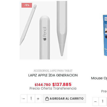
-5%
ACCESORIOS
,
LAPIZ PARA TABLET
ÍA
LAPIZ APPLE 2DA GENERACION
Carro carga y transporte para Notebook
$
137.885
$
144.780
692
Precio Oferta Transferencia
cia
Pre
AGREGAR AL CARRITO
ES