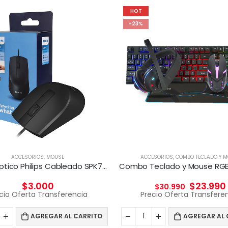
HOT
-23%
ACCESORIOS
,
MOUSE
ACCESORIOS
,
COMBO TECLADO Y 
Mouse Optico Philips Cableado SPK7104
$
3.000
$
23.990
$
30.990
cio Oferta Transferencia
Precio Oferta Transfere
AGREGAR AL CARRITO
AGREGAR AL 