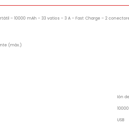
tátil – 10000 mAh – 33 vatios – 3 A – Fast Charge – 2 conectore
nte (máx.)
Ión de
1000
USB