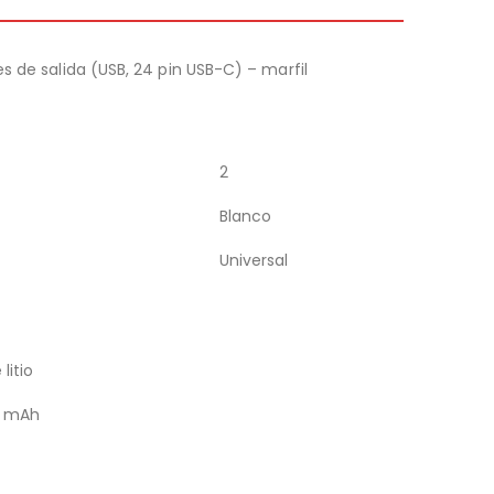
s de salida (USB, 24 pin USB-C) – marfil
2
Blanco
Universal
 litio
0 mAh