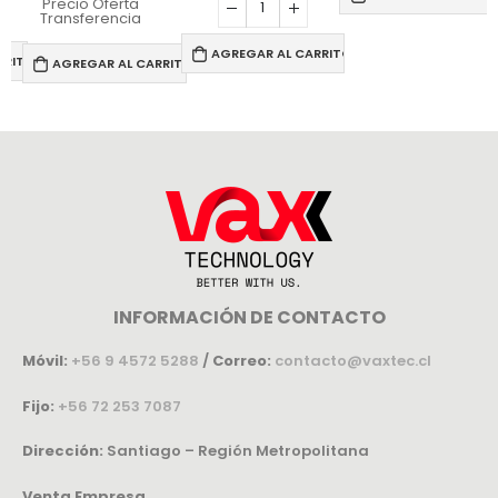
Precio Oferta
Transferencia
AGREGAR AL CARRITO
RRITO
AGREGAR AL CARRITO
INFORMACIÓN DE CONTACTO
Móvil:
+56 9 4572 5288
/
Correo:
contacto@vaxtec.cl
Fijo:
+56 72 253 7087
Dirección:
Santiago – Región Metropolitana
Venta Empresa