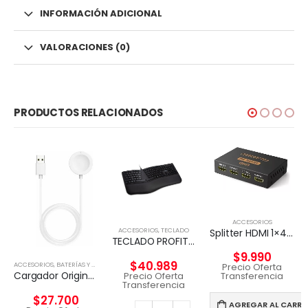
INFORMACIÓN ADICIONAL
VALORACIONES (0)
PRODUCTOS RELACIONADOS
ACCESORIOS
ACCESORIOS
,
TECLADO
Splitter HDMI 1×4 4k UHD 2k Full HD c/fuente 4 pantallas
TECLADO PROFIT ERGO KENSIGTON
$
9.990
$
40.989
ACCESORIOS
,
BATERÍAS Y CARGADORES
Precio Oferta
Cargador Original Magnético Apple Watch Genuino 1 Metro
Precio Oferta
Transferencia
Transferencia
$
27.700
AGREGAR AL CARRI