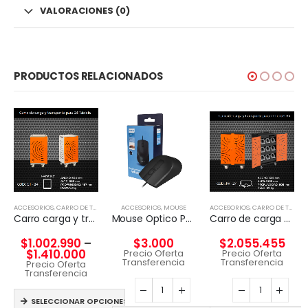
VALORACIONES (0)
PRODUCTOS RELACIONADOS
ACCESORIOS
,
CARRO DE TECNOLGÍA
ACCESORIOS
,
MOUSE
ACCESORIOS
,
CARRO DE TECNOLGÍA
Carro carga y transporte para Tablet
Mouse Optico Philips Cableado SPK7104
Carro de carga y transporte para 27 Lentes RV
$
1.002.990
–
$
3.000
$
2.055.455
$
1.410.000
Precio Oferta
Precio Oferta
Transferencia
Transferencia
Precio Oferta
Transferencia
SELECCIONAR OPCIONES