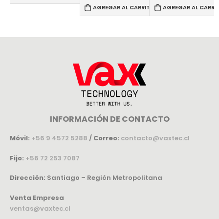
AGREGAR AL CARRITO
AGREGAR AL CARRI
RRITO
INFORMACIÓN DE CONTACTO
Móvil:
+56 9 4572 5288
/
Correo:
contacto@vaxtec.cl
Fijo:
+56 72 253 7087
Dirección:
Santiago – Región Metropolitana
Venta Empresa
ventas@vaxtec.cl