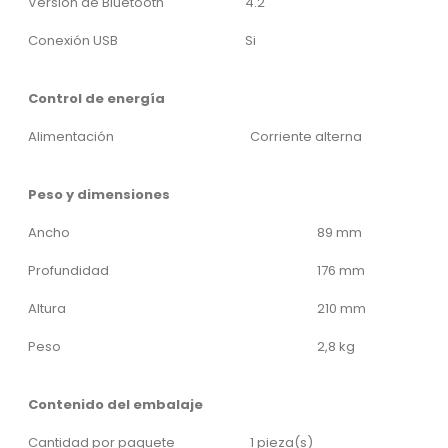
Versión de Bluetooth
4.2
Conexión USB
Si
Control de energía
Alimentación
Corriente alterna
Peso y dimensiones
Ancho
89 mm
Profundidad
176 mm
Altura
210 mm
Peso
2,8 kg
Contenido del embalaje
Cantidad por paquete
1 pieza(s)