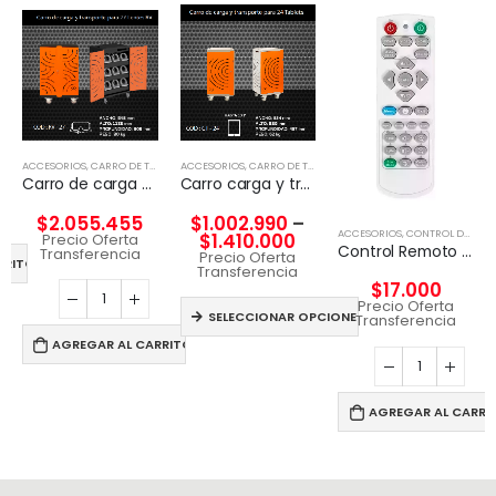
ACCESORIOS
,
CARRO DE TECNOLGÍA
ACCESORIOS
,
CARRO DE TECNOLGÍA
Carro de carga y transporte para 27 Lentes RV
Carro carga y transporte para Tablet
$
2.055.455
$
1.002.990
–
ACCESORIOS
,
CONTROL DE TV Y PROYECTOR
$
1.410.000
Precio Oferta
Control Remoto Proyector Viewsonic Q-3101, Pt5075, Px702hd
Transferencia
Precio Oferta
RRITO
Transferencia
$
17.000
Precio Oferta
SELECCIONAR OPCIONES
Transferencia
AGREGAR AL CARRITO
AGREGAR AL CARRI