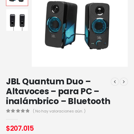
JBL Quantum Duo –
Altavoces – para PC –
inalámbrico – Bluetooth
( No hay valoraciones aún. )
0
out of 5
$
207.015