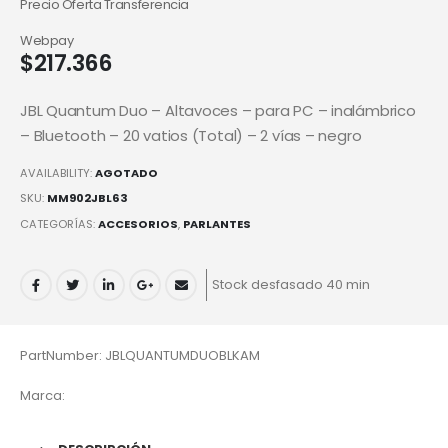
Precio Oferta Transferencia
Webpay
$
217.366
JBL Quantum Duo – Altavoces – para PC – inalámbrico
– Bluetooth – 20 vatios (Total) – 2 vías – negro
AVAILABILITY:
AGOTADO
SKU:
MM902JBL63
CATEGORÍAS:
ACCESORIOS
,
PARLANTES
Stock desfasado 40 min
PartNumber: JBLQUANTUMDUOBLKAM
Marca: