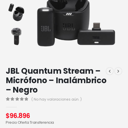
JBL Quantum Stream –
Micrófono – Inalámbrico
– Negro
( No hay valoraciones aún. )
0
out of 5
$
96.896
Precio Oferta Transferencia