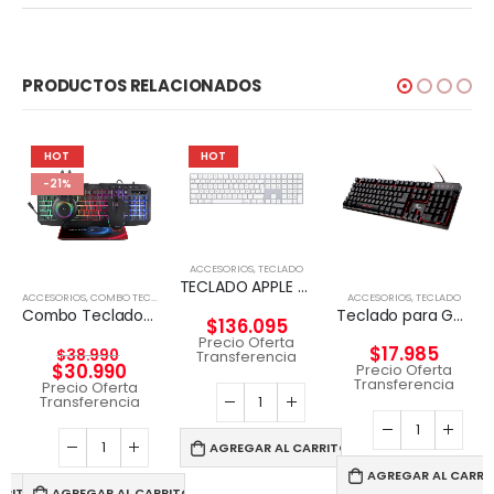
PRODUCTOS RELACIONADOS
HOT
HOT
-21%
ACCESORIOS
,
TECLADO
TECLADO APPLE MAGIC KEYBOARD CON TECLADO NUMERICO
ACCESORIOS
,
COMBO TECLADO Y MOUSE
ACCESORIOS
,
TECLADO
Combo Teclado y Mouse Kit gamer 4 en 1 Taranis Pro
Teclado para Gaming Xtech XTK-520S – Tri-color
$
136.095
Precio Oferta
$
17.985
$
38.990
Transferencia
$
30.990
Precio Oferta
Transferencia
Precio Oferta
Transferencia
AGREGAR AL CARRITO
AGREGAR AL CARRI
RRITO
AGREGAR AL CARRITO