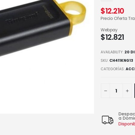
$
12.210
Precio Oferta Tr
Webpay
$
12.821
AVAILABILITY:
20 D
SKU:
CH411KNG13
CATEGORÍAS:
ACC
Despa
a Domic
Disponi