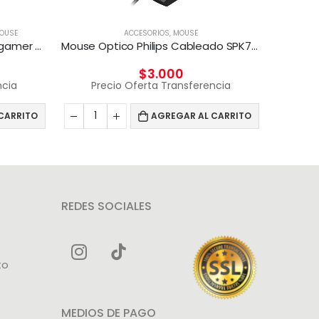
MOUSE
ACCESORIOS
,
MOUSE
Combo Teclado y Mouse Kit gamer 4 en 1 Taranis Pro
Mouse Optico Philips Cableado SPK7104
$
3.000
ncia
Precio Oferta Transferencia
CARRITO
AGREGAR AL CARRITO
ACCE
Pr
REDES SOCIALES
to
MEDIOS DE PAGO