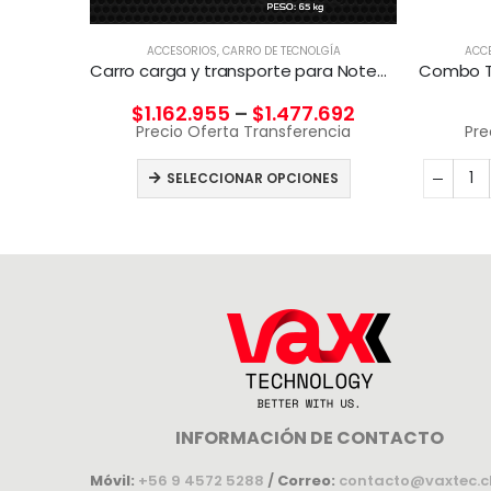
ORES
ACCESORIOS
,
CARRO DE TECNOLGÍA
ACC
Belkin – Base de carga inalámbrica – Fast Charge – blanco – para Apple Watch
Carro carga y transporte para Notebook
$
1.162.955
–
$
1.477.692
cia
Precio Oferta Transferencia
Pre
CARRITO
SELECCIONAR OPCIONES
INFORMACIÓN DE CONTACTO
Móvil:
+56 9 4572 5288
/
Correo:
contacto@vaxtec.c