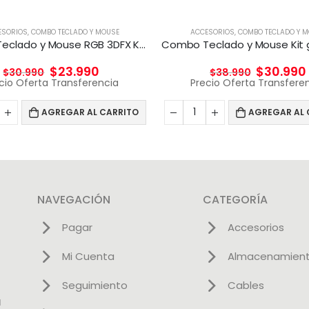
ESORIOS
,
COMBO TECLADO Y MOUSE
ACCESORIOS
,
COMBO TECLADO Y 
Combo Teclado y Mouse RGB 3DFX KIT GAMER 4en1
$
23.990
$
30.990
$
30.990
$
38.990
cio Oferta Transferencia
Precio Oferta Transfere
AGREGAR AL CARRITO
AGREGAR AL 
NAVEGACIÓN
CATEGORÍA
Pagar
Accesorios
Mi Cuenta
Almacenamien
Seguimiento
Cables
l