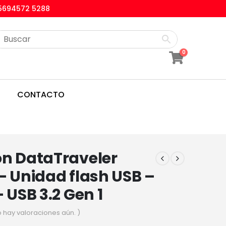
5694572 5288
0
CONTACTO
on DataTraveler
– Unidad flash USB –
– USB 3.2 Gen 1
o hay valoraciones aún. )