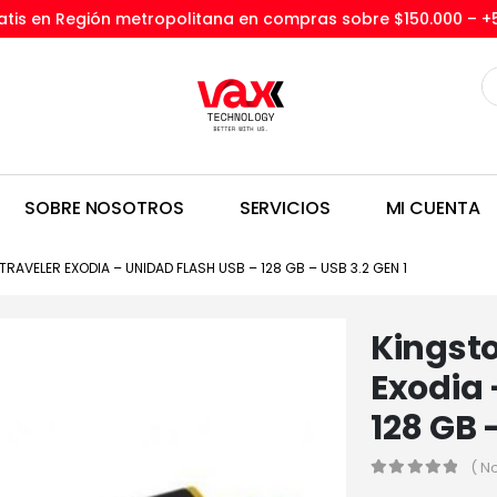
tis en Región metropolitana en compras sobre $150.000 –
+
SOBRE NOSOTROS
SERVICIOS
MI CUENTA
RAVELER EXODIA – UNIDAD FLASH USB – 128 GB – USB 3.2 GEN 1
Kingst
Exodia 
128 GB 
( N
0
out of 5