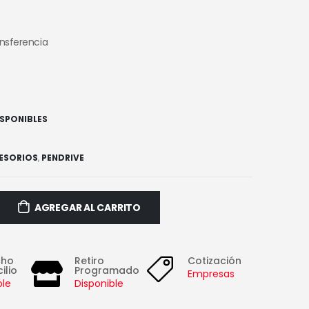
ansferencia
ISPONIBLES
ESORIOS
,
PENDRIVE
AGREGAR AL CARRITO
cho
Retiro
Cotización
ilio
Programado
Empresas
ble
Disponible