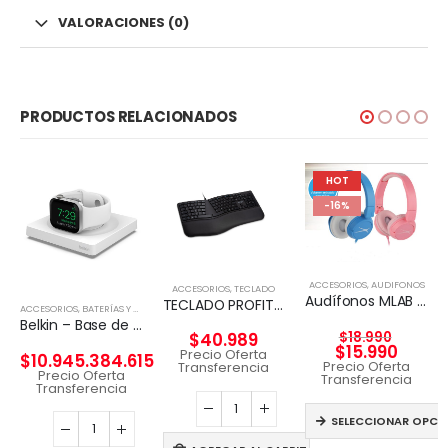
VALORACIONES (0)
PRODUCTOS RELACIONADOS
HOT
-16%
ACCESORIOS
,
AUDIFONOS
ACCESORIOS
,
TECLADO
Audífonos MLAB KID FRIENDLY WIRED & HANDS FREE
TECLADO PROFIT ERGO KENSIGTON
ACCESORIOS
,
BATERÍAS Y CARGADORES
Belkin – Base de carga inalámbrica – Fast Charge – blanco – para Apple Watch
$
18.990
$
40.989
$
15.990
Precio Oferta
$
10.945.384.615
Precio Oferta
Transferencia
Precio Oferta
Transferencia
Transferencia
SELECCIONAR OPCI