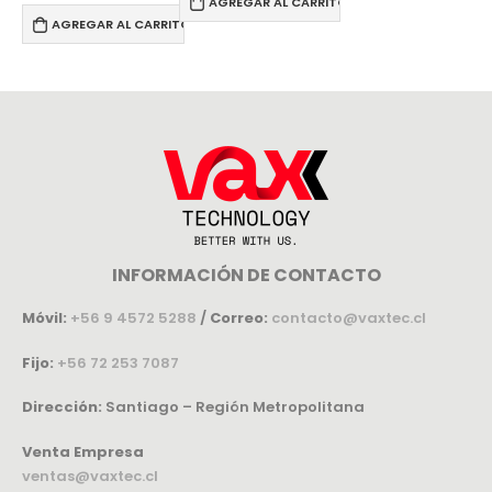
AGREGAR AL CARRITO
AGREGAR AL CARRITO
RRITO
INFORMACIÓN DE CONTACTO
Móvil:
+56 9 4572 5288
/
Correo:
contacto@vaxtec.cl
Fijo:
+56 72 253 7087
Dirección:
Santiago – Región Metropolitana
Venta Empresa
ventas@vaxtec.cl