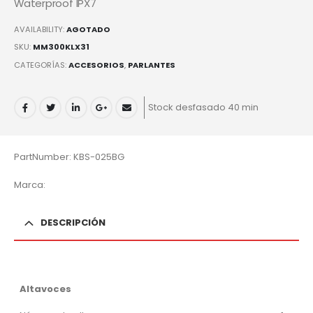
Waterproof IPX7
AVAILABILITY:
AGOTADO
SKU:
MM300KLX31
CATEGORÍAS:
ACCESORIOS
,
PARLANTES
Stock desfasado 40 min
PartNumber: KBS-025BG
Marca:
DESCRIPCIÓN
Altavoces