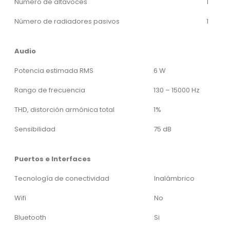
Número de altavoces
1
Número de radiadores pasivos
1
Audio
Potencia estimada RMS
6 W
Rango de frecuencia
130 – 15000 Hz
THD, distorción armónica total
1%
Sensibilidad
75 dB
Puertos e Interfaces
Tecnología de conectividad
Inalámbrico
Wifi
No
Bluetooth
Si