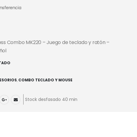
ansferencia
ess Combo MK220 – Juego de teclado y ratón –
ñol
TADO
ESORIOS
,
COMBO TECLADO Y MOUSE
Stock desfasado 40 min