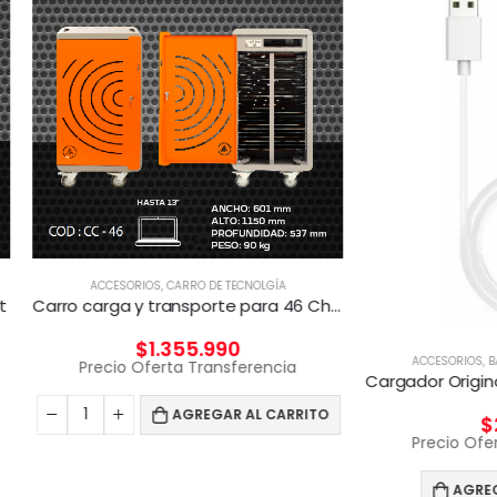
CESORIOS
,
CARRO DE TECNOLGÍA
Carro carga y transporte para 46 Chromebook
$
1.355.990
ACCESORIOS
,
BATERÍAS Y CARGAD
cio Oferta Transferencia
AGREGAR AL CARRITO
$
27.700
Precio Oferta Transfere
AGREGAR AL CARRIT