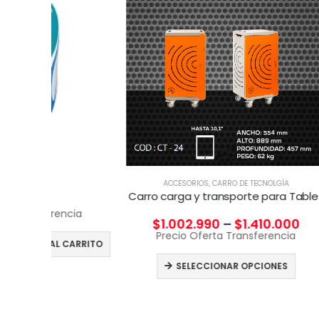
ACCESORIOS
,
CARRO DE TECNOLGÍA
AC
Carro carga y transporte para Tablet
cia
$
1.002.990
–
$
1.410.000
Precio Oferta Transferencia
Pre
CARRITO
SELECCIONAR OPCIONES