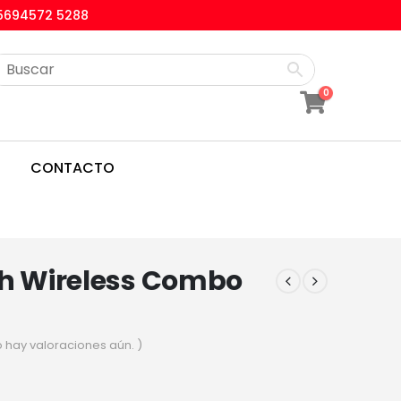
5694572 5288
0
CONTACTO
ch Wireless Combo
o hay valoraciones aún. )