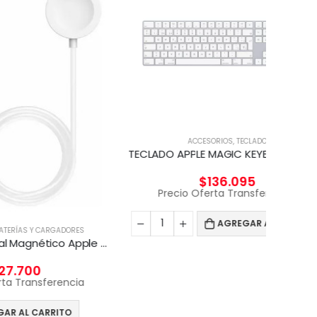
ACCESORIOS
,
TECLADO
TECLADO APPLE MAGIC KEYBOARD CON TECLADO NUMERICO
$
136.095
ACC
Precio Oferta Transferencia
AGREGAR AL CARRITO
ORES
Pr
Cargador Original Magnético Apple Watch Genuino 1 Metro
ncia
O