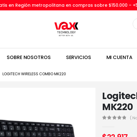
tis en Región metropolitana en compras sobre $150.000 –
+
SOBRE NOSOTROS
SERVICIOS
MI CUENTA
LOGITECH WIRELESS COMBO MK220
Logite
MK220
( N
0
out of 5