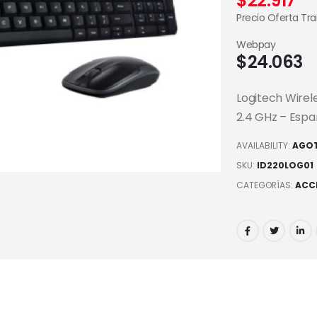
$
22.917
Precio Oferta Tr
Webpay
$
24.063
Logitech Wirel
2.4 GHz – Espa
AVAILABILITY:
AGO
SKU:
ID220LOG01
CATEGORÍAS:
ACC