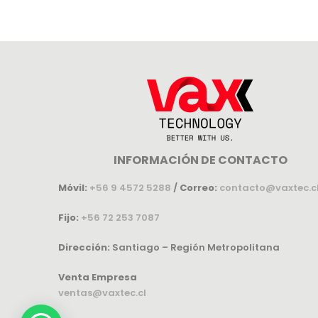
INFORMACIÓN DE CONTACTO
Móvil:
+56 9 4572 5288
/
Correo:
contacto@vaxtec.c
Fijo:
+56 72 253 7087
Dirección:
Santiago – Región Metropolitana
Venta Empresa
ventas@vaxtec.cl