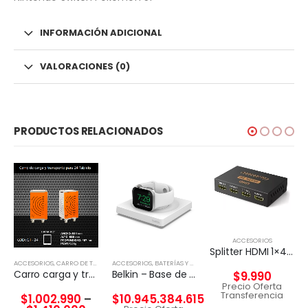
INFORMACIÓN ADICIONAL
VALORACIONES (0)
PRODUCTOS RELACIONADOS
ACCESORIOS
Splitter HDMI 1×4 4k UHD 2k Full HD c/fuente 4 pantallas
ACCESORIOS
,
CARRO DE TECNOLGÍA
ACCESORIOS
,
BATERÍAS Y CARGADORES
Carro carga y transporte para Tablet
Belkin – Base de carga inalámbrica – Fast Charge – blanco – para Apple Watch
$
9.990
Precio Oferta
Transferencia
$
1.002.990
–
$
10.945.384.615