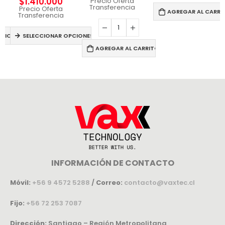
$
1.410.000
Precio Oferta
Transferencia
Precio Oferta
AGREGAR AL CARRI
Transferencia
PCIONES
SELECCIONAR OPCIONES
AGREGAR AL CARRITO
INFORMACIÓN DE CONTACTO
Móvil:
+56 9 4572 5288
/
Correo:
contacto@vaxtec.cl
Fijo:
+56 72 253 7087
Dirección:
Santiago – Región Metropolitana