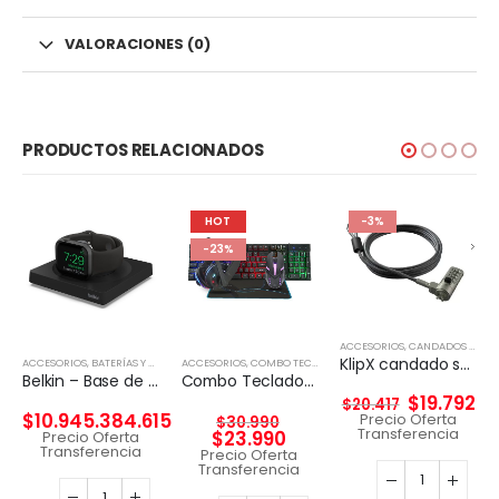
VALORACIONES (0)
PRODUCTOS RELACIONADOS
HOT
-3%
-23%
ACCESORIOS
,
CANDADOS DE SEGURIDAD
KlipX candado seguridad con clave slot tipo WEDGE 2mts largo
ACCESORIOS
,
BATERÍAS Y CARGADORES
ACCESORIOS
,
COMBO TECLADO Y MOUSE
Belkin – Base de carga inalámbrica – Fast Charge – negro – para Apple Watch
Combo Teclado y Mouse RGB 3DFX KIT GAMER 4en1
$
19.792
$
20.417
$
10.945.384.615
Precio Oferta
$
30.990
Transferencia
$
23.990
Precio Oferta
Transferencia
Precio Oferta
Transferencia