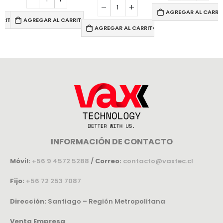
AGREGAR AL CARRI
RRITO
AGREGAR AL CARRITO
AGREGAR AL CARRITO
INFORMACIÓN DE CONTACTO
Móvil:
+56 9 4572 5288
/
Correo:
contacto@vaxtec.cl
Fijo:
+56 72 253 7087
Dirección:
Santiago – Región Metropolitana
Venta Empresa