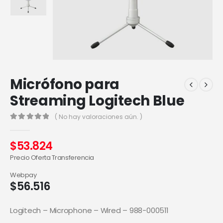
Micrófono para
Streaming Logitech Blue
( No hay valoraciones aún. )
0
out of 5
$
53.824
Precio Oferta Transferencia
Webpay
$
56.516
Logitech – Microphone – Wired – 988-000511