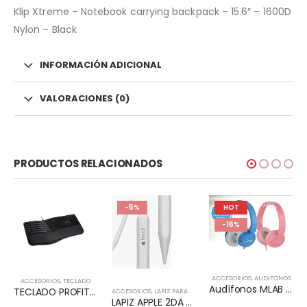
Klip Xtreme – Notebook carrying backpack – 15.6″ – 1600D
Nylon – Black
INFORMACIÓN ADICIONAL
VALORACIONES (0)
PRODUCTOS RELACIONADOS
-5%
HOT
-16%
ACCESORIOS
,
AUDIFONOS
ACCESORIOS
,
TECLADO
Audífonos MLAB KID FRIENDLY WIRED & HANDS FREE
TECLADO PROFIT ERGO KENSIGTON
ACCESORIOS
,
LAPIZ PARA TABLET
LAPIZ APPLE 2DA GENERACION