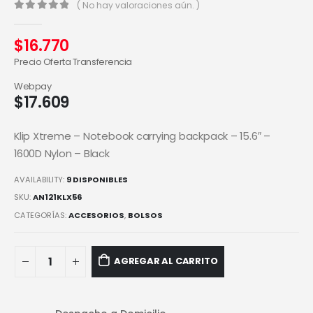
( No hay valoraciones aún. )
0
out of 5
$
16.770
Precio Oferta Transferencia
Webpay
$
17.609
Klip Xtreme – Notebook carrying backpack – 15.6″ –
1600D Nylon – Black
AVAILABILITY:
9 DISPONIBLES
SKU:
AN121KLX56
CATEGORÍAS:
ACCESORIOS
,
BOLSOS
AGREGAR AL CARRITO