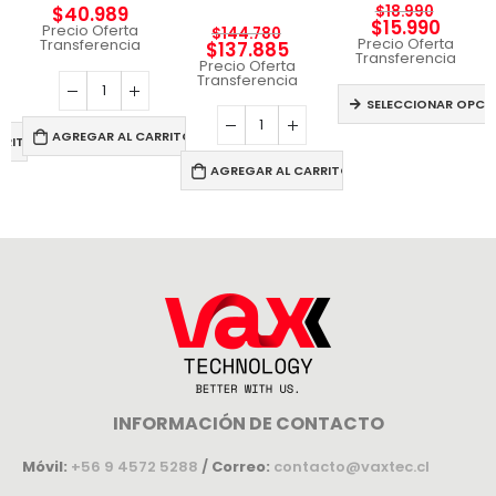
$
18.990
$
40.989
$
15.990
Precio Oferta
$
144.780
Precio Oferta
Transferencia
$
137.885
Transferencia
Precio Oferta
Transferencia
SELECCIONAR OPCI
AGREGAR AL CARRITO
RRITO
AGREGAR AL CARRITO
INFORMACIÓN DE CONTACTO
Móvil:
+56 9 4572 5288
/
Correo:
contacto@vaxtec.cl