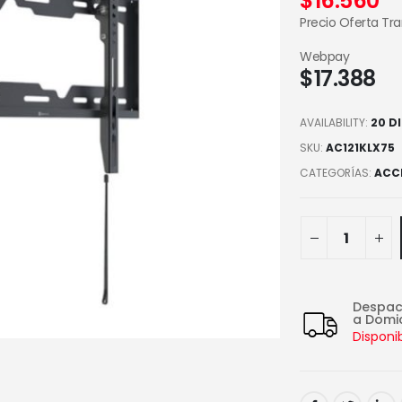
$
16.560
Precio Oferta Tr
Webpay
$
17.388
AVAILABILITY:
20 D
SKU:
AC121KLX75
CATEGORÍAS:
ACC
Despa
a Domic
Disponi