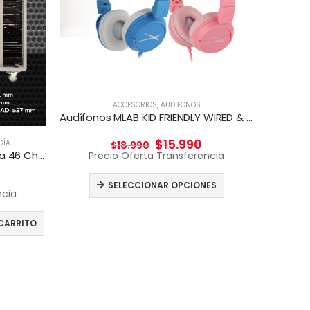
ACCESORIOS
,
AUDIFONOS
Audífonos MLAB KID FRIENDLY WIRED & HANDS FREE
$
15.990
GÍA
$
18.990
LAP
Carro carga y transporte para 46 Chromebook
Precio Oferta Transferencia
Pr
SELECCIONAR OPCIONES
ncia
CARRITO