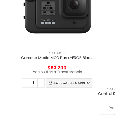
OUSE
ACCESORIOS
Combo Teclado y Mouse Kit gamer 4 en 1 Taranis Pro
Carcasa Media MOD Para HERO8 Black GOPRO
$
83.200
cia
Precio Oferta Transferencia
CARRITO
AGREGAR AL CARRITO
ACCES
Pre