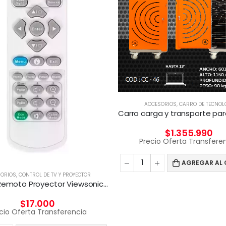
ACCESORIOS
,
CARRO DE TECNOL
$
1.355.990
Precio Oferta Transfere
AGREGAR AL 
ORIOS
,
CONTROL DE TV Y PROYECTOR
Control Remoto Proyector Viewsonic Q-3101, Pt5075, Px702hd
$
17.000
cio Oferta Transferencia