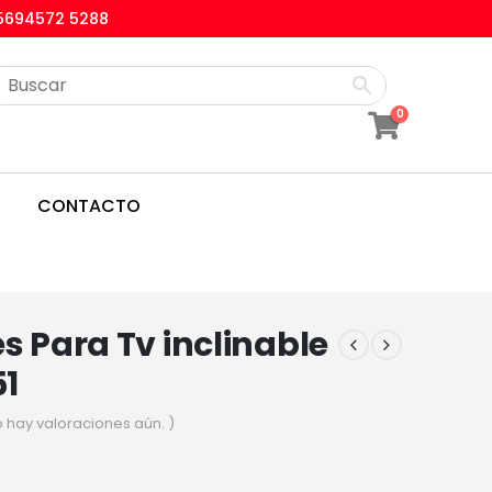
5694572 5288
0
CONTACTO
s Para Tv inclinable
1
o hay valoraciones aún. )