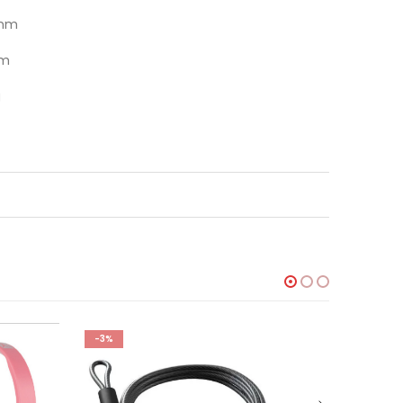
mm
mm
g
-3%