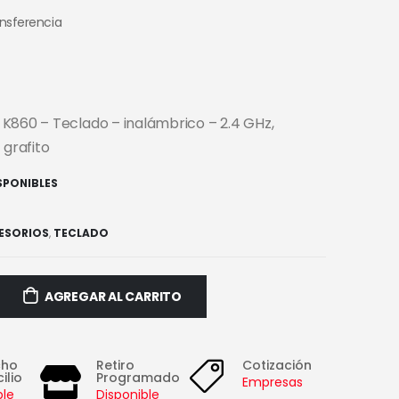
ansferencia
K860 – Teclado – inalámbrico – 2.4 GHz,
 grafito
ISPONIBLES
ESORIOS
,
TECLADO
AGREGAR AL CARRITO
cho
Retiro
Cotización
ilio
Programado
Empresas
ble
Disponible