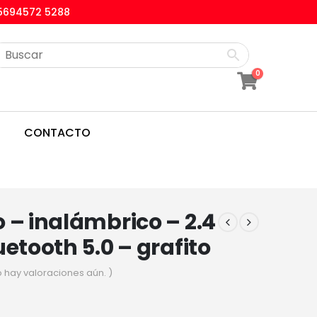
5694572 5288
0
CONTACTO
 – inalámbrico – 2.4
uetooth 5.0 – grafito
o hay valoraciones aún. )