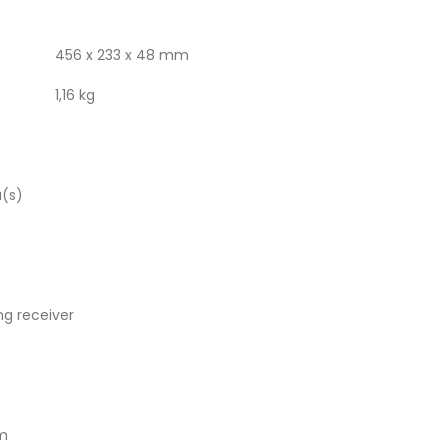
456 x 233 x 48 mm
1,16 kg
a(s)
ng receiver
m