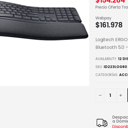
$
154.264
Precio Oferta Tr
Webpay
$
161.978
Logitech ERGO 
Bluetooth 5.0 –
AVAILABILITY:
12 D
SKU:
ID223LOG80
CATEGORÍAS:
ACC
Despa
a Domic
Disponi