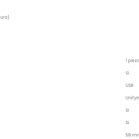
tura)
1 piez
Si
USB
Unifyi
Si
Si
58 m