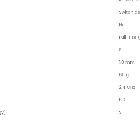
Switch d
No
Full-size 
Si
1,8 mm
60 g
2.4 GHz
5.0
gy)
Si