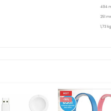
494 
251 
1,73 k
HOT
-16%