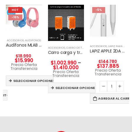
HOT
-5%
-16%
ACCESORIOS
,
AUDIFONOS
Audífonos MLAB KID FRIENDLY WIRED & HANDS FREE
ACCESORIOS
,
LAPIZ PARA TABLET
ACCESORIOS
,
CARRO DE TECNOLGÍA
LAPIZ APPLE 2DA GENERACION
Carro carga y transporte para Tablet
$
18.990
$
15.990
$
144.780
$
1.002.990
–
Precio Oferta
$
137.885
$
1.410.000
Transferencia
Precio Oferta
Precio Oferta
Transferencia
Transferencia
SELECCIONAR OPCIONES
SELECCIONAR OPCIONES
RRITO
AGREGAR AL CARRI