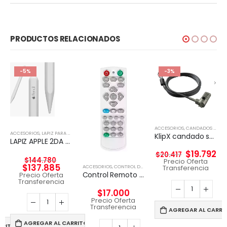
PRODUCTOS RELACIONADOS
-5%
-3%
ACCESORIOS
,
CANDADOS DE SEGURIDAD
ACCESORIOS
,
LAPIZ PARA TABLET
KlipX candado seguridad con clave slot tipo WEDGE 2mts largo
LAPIZ APPLE 2DA GENERACION
$
19.792
$
20.417
$
144.780
Precio Oferta
$
137.885
ACCESORIOS
,
CONTROL DE TV Y PROYECTOR
Transferencia
Control Remoto Proyector Viewsonic Q-3101, Pt5075, Px702hd
Precio Oferta
Transferencia
$
17.000
Precio Oferta
Transferencia
AGREGAR AL CARRI
AGREGAR AL CARRITO
RRITO