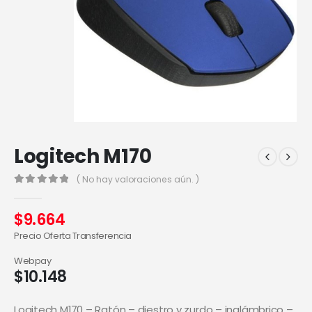
Logitech M170
( No hay valoraciones aún. )
0
out of 5
$
9.664
Precio Oferta Transferencia
Webpay
$
10.148
Logitech M170 – Ratón – diestro y zurdo – inalámbrico –