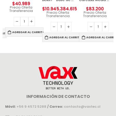
$
40.989
Precio Oferta
$
10.945.384.615
$
83.200
Transferencia
Precio Oferta
Precio Oferta
Transferencia
Transferencia
AGREGAR AL CARRITO
RRITO
AGREGAR AL CARRITO
AGREGAR AL CARRI
INFORMACIÓN DE CONTACTO
Móvil:
+56 9 4572 5288
/
Correo:
contacto@vaxtec.cl