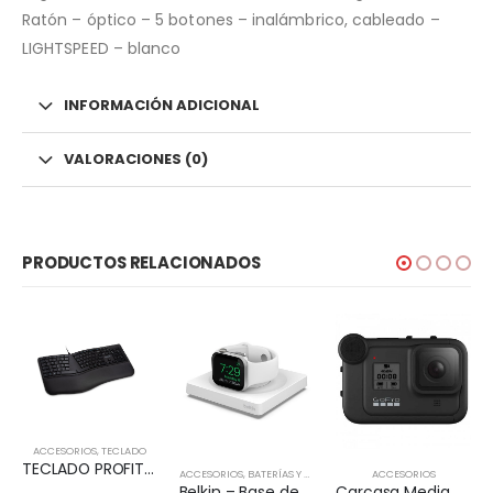
Ratón – óptico – 5 botones – inalámbrico, cableado –
LIGHTSPEED – blanco
INFORMACIÓN ADICIONAL
VALORACIONES (0)
PRODUCTOS RELACIONADOS
ACCESORIOS
,
TECLADO
TECLADO PROFIT ERGO KENSIGTON
ACCESORIOS
,
BATERÍAS Y CARGADORES
ACCESORIOS
Belkin – Base de carga inalámbrica – Fast Charge – blanco – para Apple Watch
Carcasa Media MOD Para HERO8 Black GOPRO