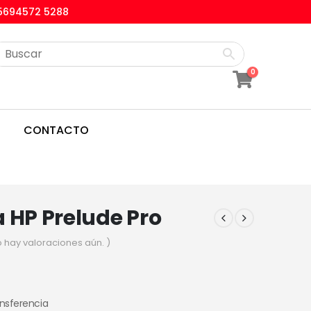
5694572 5288
0
CONTACTO
 HP Prelude Pro
o hay valoraciones aún. )
ansferencia