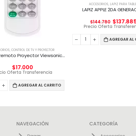
ACCESORIOS
,
LAPIZ PARA TABL
LAPIZ APPLE 2DA GENERA
$
137.88
$
144.780
Precio Oferta Transfere
AGREGAR AL 
ORIOS
,
CONTROL DE TV Y PROYECTOR
Control Remoto Proyector Viewsonic Q-3101, Pt5075, Px702hd
$
17.000
cio Oferta Transferencia
AGREGAR AL CARRITO
NAVEGACIÓN
CATEGORÍA
Pagar
Accesorios