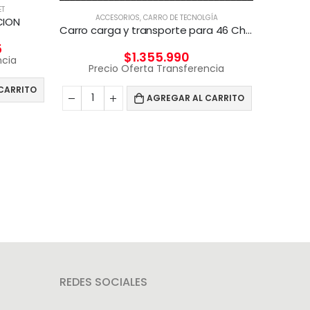
ET
ACCESORIOS
,
CARRO DE TECNOLGÍA
CION
Carro carga y transporte para 46 Chromebook
Pr
5
$
1.355.990
ncia
Precio Oferta Transferencia
CARRITO
AGREGAR AL CARRITO
REDES SOCIALES