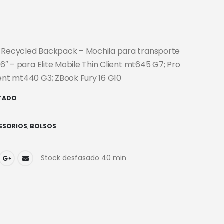
o Recycled Backpack – Mochila para transporte
5.6″ – para Elite Mobile Thin Client mt645 G7; Pro
ient mt440 G3; ZBook Fury 16 G10
TADO
ESORIOS
,
BOLSOS
Stock desfasado 40 min