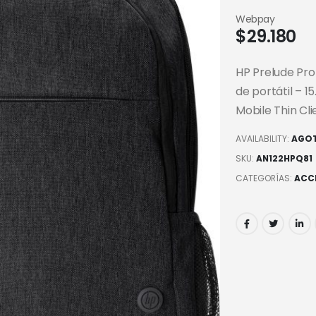
Webpay
$
29.180
HP Prelude Pr
de portátil – 1
Mobile Thin Cl
AVAILABILITY:
AGO
SKU:
AN122HPQ81
CATEGORÍAS:
ACC