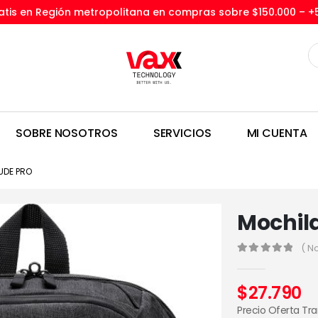
tis en Región metropolitana en compras sobre $150.000 –
+
SOBRE NOSOTROS
SERVICIOS
MI CUENTA
UDE PRO
Mochila
( N
0
out of 5
$
27.790
Precio Oferta Tr