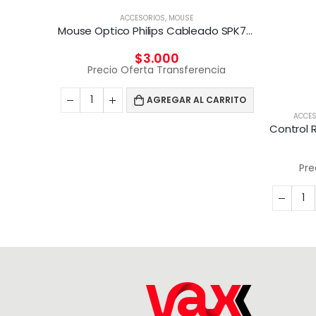
ORES
ACCESORIOS
,
MOUSE
Belkin – Base de carga inalámbrica – Fast Charge – negro – para Apple Watch
Mouse Optico Philips Cableado SPK7104
$
3.000
cia
Precio Oferta Transferencia
CARRITO
AGREGAR AL CARRITO
ACCES
Pre