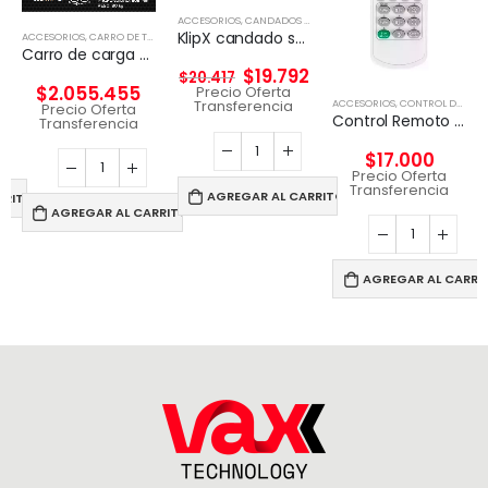
ACCESORIOS
,
CANDADOS DE SEGURIDAD
KlipX candado seguridad con clave slot tipo WEDGE 2mts largo
ACCESORIOS
,
CARRO DE TECNOLGÍA
Carro de carga y transporte para 27 Lentes RV
$
19.792
$
20.417
$
2.055.455
Precio Oferta
ACCESORIOS
,
CONTROL DE TV Y PROYECTOR
Transferencia
Precio Oferta
Control Remoto Proyector Viewsonic Q-3101, Pt5075, Px702hd
Transferencia
$
17.000
Precio Oferta
Transferencia
AGREGAR AL CARRITO
RRITO
AGREGAR AL CARRITO
AGREGAR AL CARRI