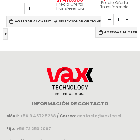
Precio Oferta
Precio Oferta
Transferencia
Transferencia
AGREGAR AL CARRITO
SELECCIONAR OPCIONES
AGREGAR AL CARRI
RRITO
INFORMACIÓN DE CONTACTO
Móvil:
+56 9 4572 5288
/
Correo:
contacto@vaxtec.cl
Fijo:
+56 72 253 7087