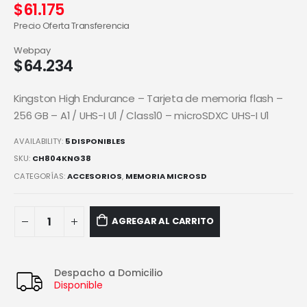
$
61.175
Precio Oferta Transferencia
Webpay
$
64.234
Kingston High Endurance – Tarjeta de memoria flash –
256 GB – A1 / UHS-I U1 / Class10 – microSDXC UHS-I U1
AVAILABILITY:
5 DISPONIBLES
SKU:
CH804KNG38
CATEGORÍAS:
ACCESORIOS
,
MEMORIA MICROSD
AGREGAR AL CARRITO
Despacho a Domicilio
Disponible