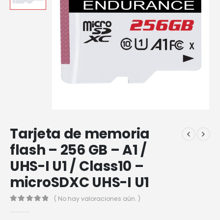
Tarjeta de memoria
flash – 256 GB – A1 /
UHS-I U1 / Class10 –
microSDXC UHS-I U1
( No hay valoraciones aún. )
0
out of 5