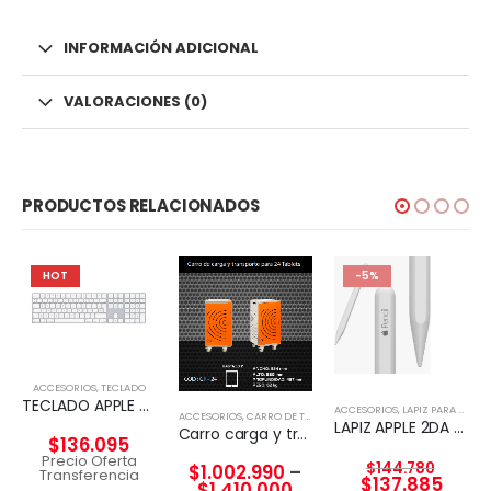
INFORMACIÓN ADICIONAL
VALORACIONES (0)
PRODUCTOS RELACIONADOS
HOT
-5%
ACCESORIOS
,
TECLADO
TECLADO APPLE MAGIC KEYBOARD CON TECLADO NUMERICO
ACCESORIOS
,
LAPIZ PARA TABLET
ACCESORIOS
,
CARRO DE TECNOLGÍA
LAPIZ APPLE 2DA GENERACION
Carro carga y transporte para Tablet
$
136.095
Precio Oferta
$
144.780
$
1.002.990
–
Transferencia
$
137.885
$
1.410.000