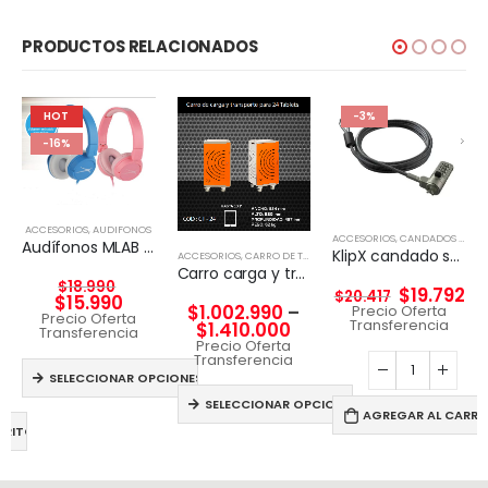
PRODUCTOS RELACIONADOS
HOT
-3%
-16%
ACCESORIOS
,
AUDIFONOS
ACCESORIOS
,
CANDADOS DE SEGURIDAD
Audífonos MLAB KID FRIENDLY WIRED & HANDS FREE
KlipX candado seguridad con clave slot tipo WEDGE 2mts largo
ACCESORIOS
,
CARRO DE TECNOLGÍA
Carro carga y transporte para Tablet
$
18.990
$
19.792
$
20.417
$
15.990
$
1.002.990
–
Precio Oferta
Precio Oferta
Transferencia
$
1.410.000
Transferencia
Precio Oferta
Transferencia
SELECCIONAR OPCIONES
SELECCIONAR OPCIONES
AGREGAR AL CARRI
RRITO