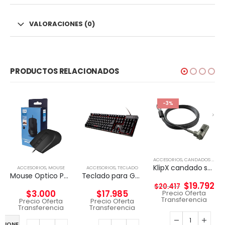
VALORACIONES (0)
PRODUCTOS RELACIONADOS
-3%
ACCESORIOS
,
CANDADOS DE SEGURIDAD
KlipX candado seguridad con clave slot tipo WEDGE 2mts largo
ACCESORIOS
,
MOUSE
ACCESORIOS
,
TECLADO
Mouse Optico Philips Cableado SPK7104
Teclado para Gaming Xtech XTK-520S – Tri-color
$
19.792
$
20.417
$
3.000
$
17.985
Precio Oferta
Transferencia
Precio Oferta
Precio Oferta
Transferencia
Transferencia
PCIONES