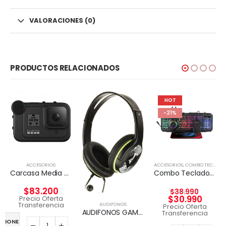
VALORACIONES (0)
PRODUCTOS RELACIONADOS
HOT
-21%
ACCESORIOS
ACCESORIOS
,
COMBO TECLADO Y MOUSE
Carcasa Media MOD Para HERO8 Black GOPRO
Combo Teclado y Mouse Kit gamer 4 en 1 Taranis Pro
$
83.200
$
38.990
$
30.990
Precio Oferta
Transferencia
AUDIFONOS
Precio Oferta
AUDIFONOS GAMER OVER-ear GENIUS
Transferencia
PCIONES